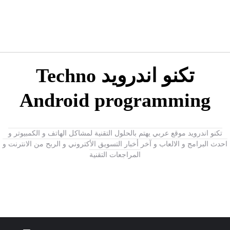
تكنو اندرويد Techno
Android programming
تكنو اندرويد موقع عربي يهتم بالحلول التقنية لمشاكل الهاتف و الكمبيوتر و
احدث البرامج و الالعاب و آخر أخبار التسويق الأكتروني و الربح من الانترنت و
المراجعات التقنية