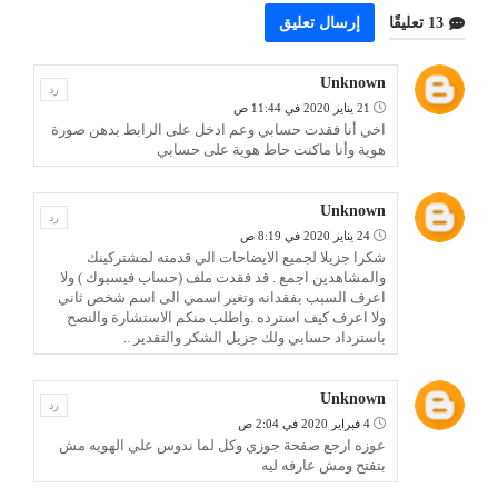
13 تعليقًا
إرسال تعليق
Unknown
رد
21 يناير 2020 في 11:44 ص
اخي أنا فقدت حسابي وعم ادخل على الرابط بدهن صورة
هوية وأنا ماكنت حاط هوية على حسابي
Unknown
رد
24 يناير 2020 في 8:19 ص
شكرا جزيلا لجميع الايضاحات الي قدمته لمشتركينك
والمشاهدين اجمع . قد فقدت ملف (حساب فيسبوك ) ولا
اعرف السبب بفقدانه وتغير اسمي الى اسم شخص ثاني
ولا اعرف كيف استرده .واطلب منكم الاستشارة والنصح
باسترداد حسابي ولك جزيل الشكر والتقدير ..
Unknown
رد
4 فبراير 2020 في 2:04 ص
عوزه ارجع صفحة جوزي وكل لما ندوس علي الهويه مش
بتفتح ومش عارفه ليه