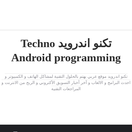
تكنو اندرويد Techno
Android programming
تكنو اندرويد موقع عربي يهتم بالحلول التقنية لمشاكل الهاتف و الكمبيوتر و
احدث البرامج و الالعاب و آخر أخبار التسويق الأكتروني و الربح من الانترنت و
المراجعات التقنية