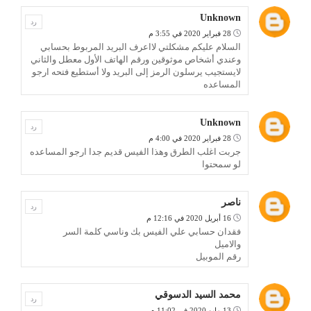
Unknown
رد
28 فبراير 2020 في 3:55 م
السلام عليكم مشكلتي لااعرف البريد المربوط بحسابي
وعندي أشخاص موثوقين ورقم الهاتف الأول معطل والثاني
لايستجيب يرسلون الرمز إلى البريد ولا أستطيع فتحه ارجو
المساعده
Unknown
رد
28 فبراير 2020 في 4:00 م
جربت اغلب الطرق وهذا الفيس قديم جدا ارجو المساعده
لو سمحتوا
ناصر
رد
16 أبريل 2020 في 12:16 م
فقدان حسابي علي الفيس بك وناسي كلمة السر
والاميل
رقم الموبيل
محمد السيد الدسوقي
رد
13 مايو 2020 في 11:02 م