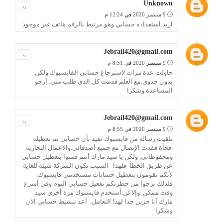
Unknown
رد
9 سبتمبر 2020 في 12:24 م
اريد استعداده حسابي وهو مرتبط بالرقم هاتف غير موجود
Jebrail420@gmail.com
رد
9 سبتمبر 2020 في 8:51 م
حاولت عدة مرات لاسترجاع حسابي الفايسبوك ولكن
بدون جدوى.مع العلم قدمت كل الذي طلب مني. أرجو
المساعدة وشكرا
Jebrail420@gmail.com
رد
9 سبتمبر 2020 في 8:55 م
تلقيت رساله من فايسبوك تفيد بأن حسابي تم تعطيله
.فجأة فقدت الإتصال مع جميع أصدقائي.والاعمال التجاريه
ومحفوظاتي. ولكن يا سيد مارك أنتم قمتوا بتعطيل حسابي
عن طريق الخطأ فلهذا السبب تكون الشركة سيئة للغاية
لأنكم تقومون بتعطيل حسابات مستخدمي فايسبوك.
فلذلك نرجوا من حظرتكم تفعيل حسابي اليوم وفي أسرع
وقت ممكن .وإلا لن أستخدم فايسبوك مرة أخرى سيد
مارك أنا حزين جدا لهذا التعامل. أعد تنشيط حسابي الان
وشكرا