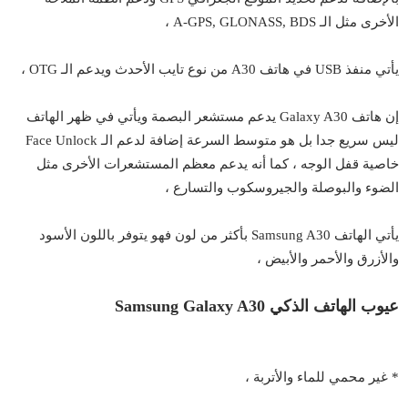
الأخرى مثل الـ A-GPS, GLONASS, BDS ،
يأتي منفذ USB في هاتف A30 من نوع تايب الأحدث ويدعم الـ OTG ،
إن هاتف Galaxy A30 يدعم مستشعر البصمة ويأتي في ظهر الهاتف
ليس سريع جدا بل هو متوسط السرعة إضافة لدعم الـ Face Unlock
خاصية قفل الوجه ، كما أنه يدعم معظم المستشعرات الأخرى مثل
الضوء والبوصلة والجيروسكوب والتسارع ،
يأتي الهاتف Samsung A30 بأكثر من لون فهو يتوفر باللون الأسود
والأزرق والأحمر والأبيض ،
عيوب الهاتف الذكي Samsung Galaxy A30
* غير محمي للماء والأتربة ،