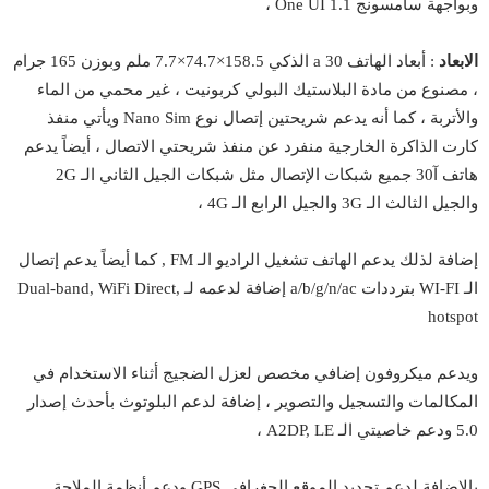
وبواجهة سامسونج One UI 1.1 ،
الابعاد
: أبعاد الهاتف a 30 الذكي 158.5×74.7×7.7 ملم وبوزن 165 جرام
، مصنوع من مادة البلاستيك البولي كربونيت ، غير محمي من الماء
والأتربة ، كما أنه يدعم شريحتين إتصال نوع Nano Sim ويأتي منفذ
كارت الذاكرة الخارجية منفرد عن منفذ شريحتي الاتصال ، أيضاً يدعم
هاتف آ30 جميع شبكات الإتصال مثل شبكات الجيل الثاني الـ 2G
والجيل الثالث الـ 3G والجيل الرابع الـ 4G ،
إضافة لذلك يدعم الهاتف تشغيل الراديو الـ FM , كما أيضاً يدعم إتصال
الـ WI-FI بترددات a/b/g/n/ac إضافة لدعمه لـ Dual-band, WiFi Direct,
hotspot
ويدعم ميكروفون إضافي مخصص لعزل الضجيج أثناء الاستخدام في
المكالمات والتسجيل والتصوير ، إضافة لدعم البلوتوث بأحدث إصدار
5.0 ودعم خاصيتي الـ A2DP, LE ،
بالإضافة لدعم تحديد الموقع الجغرافي GPS ودعم أنظمة الملاحة