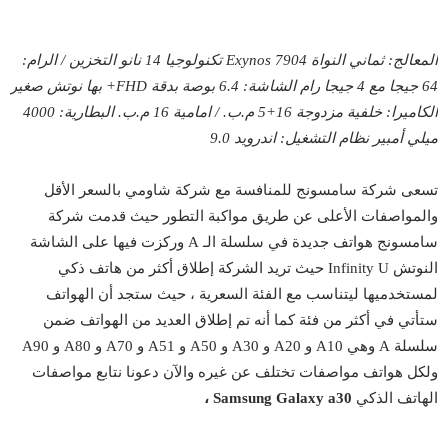
المعالج: ثماني النواة Exynos 7904 تكنولوجيا 14 نانو
التخزين / الرام:
64 جيجا مع 4 جيجا رام
الشاشة: 6.4 بوصة بدقة FHD+ بها نوتش صغير
الكاميرا: خلفية مزدوجة 16+5 م.ب. / امامية 16 م.ب.
البطارية: 4000
ميلي أمبير
نظام التشغيل: اندرويد 9.0
تسعى شركة سامسونج للمنافسة مع شركة شاومي بالسعر الأقل
والمواصفات الأعلى عن طريق مواكبة التطور حيث قدمت شركة
سامسونج هواتف جديدة في سلسلة الـ A وركزت فيها على الشاشة
النوتش Infinity U حيث تريد الشركة إطلاق أكثر من هاتف ذكي
لمستخدميها ليتناسب مع الفئة السعرية ، حيث ستجد أن الهواتف
ستأتي في أكثر من فئة كما أنه تم إطلاق العديد من الهواتف ضمن
سلسلة A وهي A10 و A20 و A30 و A50 و A51 و A70 و A80 و A90
ولكل هواتف مواصفات تختلف عن غيره والآن دعونا نتابع مواصفات
الهاتف الذكي
Samsung Galaxy a30 ،