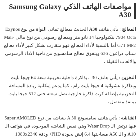
مواصفات الهاتف الذكي Samsung Galaxy
A30
المعالج
: يأتي هاتف
A30
الحديث بمعالج ثماني النواة من نوع Exynos
7904 Octa بتكنولوجيا 14 نانو متر وبمعالج رسومي من نوع مالي Mali-
G71 MP2 أما بالنسبة لأداء المعالج فهو متقارب بشكل كبير لأداء معالج
سناب دراغون 636 ويتفوق معالج سامسونج من ناحية الاداء الرسومي
والالعاب الثقيلة ،
التخزين
: يأتي هاتف a 30 بذاكرة داخلية تخزينية سعة 64 جيجا بايت
وبذاكرة عشوائية 4 جيجا بايت رام ، كما يدعم إمكانية زيادة المساحة
التخزينية بإضافة كرت ذاكرة خارجية تصل سعته حتى 512 جيجا بايت
بمنفذ منفصل ،
الشاشة
: يأتي هاتف سامسونج A 30 بشاشة من نوع Super AMOLED
فيها نوتش الـ Water Drop وهي نفس الشاشة الموجودة في هواتف الـ
A10 و الـ A50 مساحتها 6.4 إنش بجودة FHD+ ودقة 1080x2340