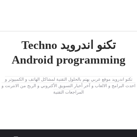
تكنو اندرويد Techno
Android programming
تكنو اندرويد موقع عربي يهتم بالحلول التقنية لمشاكل الهاتف و الكمبيوتر و
احدث البرامج و الالعاب و آخر أخبار التسويق الأكتروني و الربح من الانترنت و
المراجعات التقنية