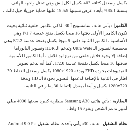
بكسل وبمعدل كثافة 403 بكسل لكل إنش وهي تحتل واجهة الهاتف
بنسبة 85.1% بأبعاد عرض نسبتها 19.5:9 عليها حماية جوريلا جيل ثالث ،
الكاميرا
: يأتي هاتف سامسونج آ 30 الذكي بكاميرا خلفية ثنائية بحيث
تكون الكاميرا الأولى دقتها 16 ميجا بكسل بفتح عدسة F/1.7 وهي
الأساسية ، الكاميرا الثانية دقتها 5 ميجا بكسل بفتحة عدسة F/2.2 وهي
مخصصة لتصوير الـ Ultra Wide وتدعم الـ HDR وتصوير البانوراما
إضافة إلا وجود فلاش خلفي من نوع ليد فلاش ، أما الكاميرا الأمامية
فدقتها 16 ميجا بكسل بفتحة عدسة F/2.0 , كما أنه يدعم تصوير
الفيديوهات بجودة FHD وبدقة 1080x1920 بكسل وبمعدل التقاط 30
اطار في الثانية بالإضافة لدعمها التصوير بجودة الـ HD وبدقة
1280x720 بكسل و أيضاً بمعدل إلتقاط 30 إطار في الثانية ،
البطارية
: يأتي هاتف Samsung A30 ببطارية كبيرة سعتها 4000 ميلي
أمبير تدعم الشحن وبقوة 15 واط ،
نظام التشغيل
: هاتف a30 يأتي بأحدث نظام تشغيل Android 9.0 Pie