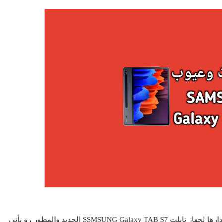
أعلنت شركة سامسوج الكورية لصناعة الإلكترونيات عن إصدارها لجهاز تابلت SSMSUNG Galaxy TAB S7 الجديد والمطور ، و يأتي