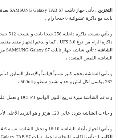
التخزين :
بايت مع ذاكرة عشوائية 6 جيجا رام ،
ذاكرة الرام من نوع UFS 3.0 ، كما و يدعم الجهاز منفذ منفصل من نوع micro SDXC لتدعيم الذاكرة من خلال كارت ميموري ،
الشاشة :
الشاشة اللمس المتعدد ،
267 بيكسل لكل انش واحد و بشدة سطوع 500nit ،
و تدعم الشاشة ميزة تدريج اللون الواسع DCI-P3 و تعمل على فلترة اللون الأزرق لإراحة العين أثناء الاستخدام ،
و جاءت الشاشة بتردد عالي 120 هرتز و هو التردد الأعلى لأجهزة التابلت ،
و يأتي الجهاز بأبعاد للشاشة 16:10 و تحتل الشاشة نسبة 84.6% من واجهة الجهاز الأمامية ، كما و تعمل الشاشة بميزة HDR10+ ،
الكاميرا :