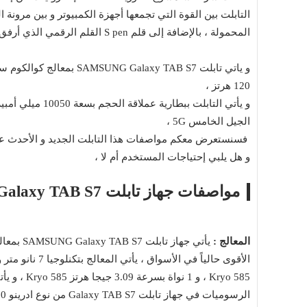
التابلت بين القوة التي تجمعها أجهزة الكمبيوتر و بين مرونة 
المحمولة ، بالإضافة إلى قلم S pen القلم الرقمي الذي أرفق مع التابلت ،
120 هرتز ،
الجيل الخامس 5G ،
فسنستعرض معكم مواصفات هذا التابلت الجديد و الأحدث عالمي
و هل يلبي إحتياجات المستخدم أم لا ،
مواصفات جهاز تابلت SAMSUNG Galaxy TAB S7
المعالج :
Kryo 585 ، و 1 نواة بسرعة 3.09 جيجا هرتز Kryo 585 ، و يأتي 4 أنوية بسرعة 1.8 جيجا جيجا هرتز Kryo 585 ،
الرسوميات في جهاز تابلت Galaxy TAB S7 من نوع ادرينو 650 ،