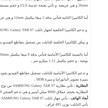
26mm و هي عريضة و تأتي بفتحة عدسة f/2.0
و حجم مستشعر 1/3.4 بوصة و حجم بكسل 1.0 م
أما الكاميرا الثانية فتأتي بدقة 5 ميغا بيكسل 12mm و هي عريضة جداً و تأتي بفتحة عدسة f/2.2
و تدعم الكاميرا الخلفية لجهاز تابلت SAMSUNG Galaxy TAB S7 ميزة التصوير بانوراما بالإضافة إلى ميزة HDR ،
و يمكن للكاميرا الخلفية للتابلت من تسجيل مقاطع الفيديو بدقة 8K بمعدل إلتقاط 30 إطار في الثانية الو
بوصة ، و حجم بيكسل 1.12 ميكرو متر ،
بميزة تصوير البانوراما و ميزة HDR ،
البطارية :
تأتي بطارية 7
البطارية بحجم عملاق 8000 ميلي أمبير و هي تدعم الشحن السريع بقوة 45 واط ، و تدعم سامسونج DeX و تدعم +ANT ،
أبعاد الهاتف :
يأتي التابلت بوزن 495 غرام ،