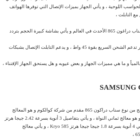
الحواسب اللوحية ، و يأتي الجهاز بميزات الإتصال التي توفرها الهواتف
و ياتي تابلت SAMSUNG Galaxy TAB S7 بمعالج كوالكوم سناب دراغون 865 الأحدث في العالم و يأتي بشاشة كبيرة الحجم بتردد
و يأتي التابلت ببطارية عملاقة الحجم بسعة 10050 ميلي أمبير تدعم الشحن السريع بقوة 45 واط ، و يدعم التابلت الإتصال بشبكات
اً و ما هي مميزات الجهاز و بعض عيوبه و هل يستحق الجهاز الإقتناء ،
يأتي جهاز تابلت SAMSUNG Galaxy TAB S7 بمعالج من نوع سناب دراكون 865 مقدم من شركة كوالكوم و هو المعالج
الأقوى حالياً في الأسواق ، يأتي المعالج بتكنلوجيا 7 نانو متر و هو معالج ثماني النواة ، و يأتي بتفاصيل 3 أنوية بسرعة 2.42 جيجا هرتز
و يأتي معالج