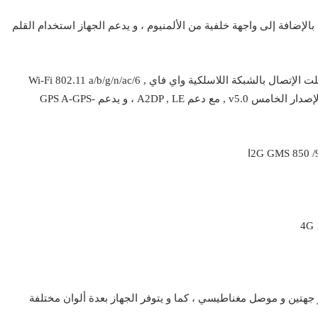
بالإضافة إلى واجهة خلفية من الألمنيوم ، و يدعم الجهاز استخدام القلم
، و يدعم التابلت الإتصال بالشبكة اللاسلكية واي فاي Wi-Fi 802.11 a/b/g/n/ac/6 ,
dual-band , Wi-Fi Direct , hotspot ، و يدعم تقنية البلوتوث الإصدار الخامس v5.0 , مع دعم A2DP , LE ، و يدعم GPS A-GPS-
ا
هاز جاكة USB من نوع Type -C1.0 موصل ذو جهتين و موصل مغناطيسي ، كما و يتوفر الجهاز بعدة ألوان مختلفة