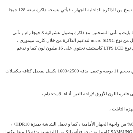
يأتي جهاز تابلت SAMSUNG Galaxy TAB S7 بعدة نسخ من الذاكرة الداخلية للجهاز ، فيأتي بنسخة ذاكرة سعة 128 جيجا
و يأتي بنسخة ذاكرة داخلية 256 جيجا بايت و بنسخة 512 جيجا بايت و تأتي النسختين مع ذاكرة وصول عشوائية 8 جيجا رام و تأتي
تأتي شاشة جهاز تابلت SAMSUNG Galaxy S7 من نوع LTPS LCD كابستيف تحتوي على 16 مليون لون كما و تدعم
و تأتي الشاشة بحجم كبير نسبياً قياساً بالإصدار السابق فتأتي بحجم 11 بوصة و تعمل بدقة 2560×1600 بكسل بمعدل كثافة بيكسلات
تأتي الكاميرا الخلفية لجهاز تابلت SAMSUNG Galaxy TAB S7 كاميرا مزدوجة فتأتي الكاميرا الرئيسية بدقة 13 ميغا بيكسل