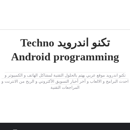
تكنو اندرويد Techno
Android programming
تكنو اندرويد موقع عربي يهتم بالحلول التقنية لمشاكل الهاتف و الكمبيوتر و
احدث البرامج و الالعاب و آخر أخبار التسويق الأكتروني و الربح من الانترنت و
المراجعات التقنية