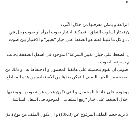
"
ائعة و يمكن معرفتها من خلال الآتي :
ن نختار اسلوب النطق ، فيمكننا اختيار صوت امرأه او صوت رجل في
و كل ماعلينا فعله هو الضغط على خيار "تغيير" و الاختيار بين صوت
لال الضغط على خيار "تغيير السرعة" الموجود في اسفل الصفحة بجانب
كم بسرعة الصوت ،
ع صوتي ان نقوم بتحميله على هاتفنا المحمول و الاحتفاظ به ، و ذلك من
صفحة من الجهة اليمنى لنتمكن بعدها من الاستفادة من هذه المقاطع
لموجودة على هاتفنا المحمول و التي تكون عبارة عن نصوص ، و وضعها
خلال الضغط على خيار "رفع الملفات" الموجود في اسفل الشاشة
عند قيامنا برفع ملف من هاتفنا الى التطبيق يجب الا يزيد حجم الملف المرفوع عن (10KB) و ان يكون الملف من نوع (txt)