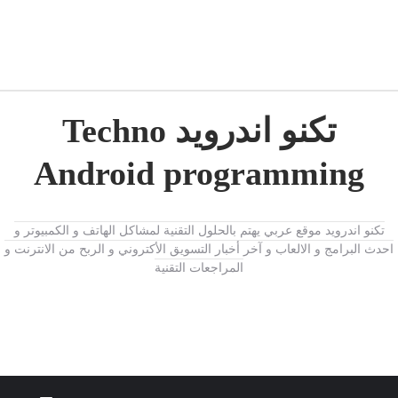
تكنو اندرويد Techno
Android programming
تكنو اندرويد موقع عربي يهتم بالحلول التقنية لمشاكل الهاتف و الكمبيوتر و
احدث البرامج و الالعاب و آخر أخبار التسويق الأكتروني و الربح من الانترنت و
المراجعات التقنية