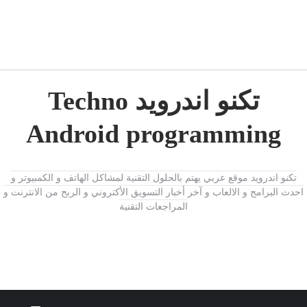
تكنو اندرويد Techno
Android programming
تكنو اندرويد موقع عربي يهتم بالحلول التقنية لمشاكل الهاتف و الكمبيوتر و
احدث البرامج و الالعاب و آخر أخبار التسويق الأكتروني و الربح من الانترنت و
المراجعات التقنية