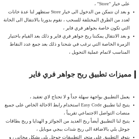
على خيار "Store" ،
و بعد ان نتمكن من الدخول الى خيار Store ستظهر لنا عدة خانات
لعدد من الطرق المختلفة للسحب ، نقوم بدورنا بالانتقال الى الخانة
التي تكون خاصة بجواهر فري فاير ،
و بعد الانتقال يمكننا ربح جواهر فري فاير و ذلك بعد القيام باختيار
الزمرة الخاصة التي نرغب في شحنا و ذلك بعد جمع عدد النقاط
المناسب لاتمام عملية التحويل ،
مميزات تطبيق ربح جواهر فري فاير
يعمل التطبيق بواجهة سهلة جداً و لا تحتاج لاي تعقيد ،
يتيح لنا تطبيق Easy Code استخدام رابط الاحالة الخاص على جميع
منصات التواصل الاجتماعي تقريباً ،
يتيح لنا التطبيق أيضاً ربح العديد من الجوائز و الهدايا و ربح بطاقات
جوجل بلي بالاضافة الى ربح شدات ببجي موبايل ،
يتوفر التطبيق على متجر التطبيقات جوجل بلي بشكل مجاني ، و