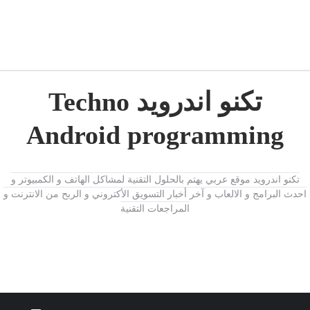
تكنو اندرويد Techno
Android programming
تكنو اندرويد موقع عربي يهتم بالحلول التقنية لمشاكل الهاتف و الكمبيوتر و
احدث البرامج و الالعاب و آخر أخبار التسويق الأكتروني و الربح من الانترنت و
المراجعات التقنية