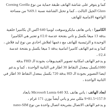
كما و يتوفر على شاشة الهاتف طبقة حماية من نوع Corning Gorilla
Glass الجيل الثالث ، كما و تحتل الشاشة نسبة 69.1% من مساحة
الواجهة الامامية للهاتف
الكاميرا :
ياتي هاتف مايكروسوفت لوميا 640 اكس ال بكاميرا خلفية
بدقة 13 ميغا بكسل و تاتي بفتحة عدسة f/2.0 و تعتبر هي الكاميرا
الوحيدة و الرئيسية للهاتف مع دعمها لفلاش احادي من نوع ليد فلاش ،
كما و يدعم الهاتف كاميرا امامية بدقة 5 ميغا بكسل و بفتحة عدسة
f/2.4 ،
و يدعم الهاتف امكانية تصوير الفيديوهات بجودة الـ FHD بدقة
1080بكسل بمعدل التقاط 30 اطار في الثانية الواحدة ، كما و يدعم
ايضا التصوير بجودة الـ HD بدقة 720 بكسل بمعدل التقاط 30 اطار في
الثانية الواحدة ،
ابعاد الهاتف :
ياتي هاتف Microsoft Lumia 640 XL بابعاد
157.9×81.5×9 مللي متر و ياتي أيضاً بوزن 171 غرام ،
و يدعم الهاتف الاتصال بشريحة اتصال واحدة من نوع nano-SIM