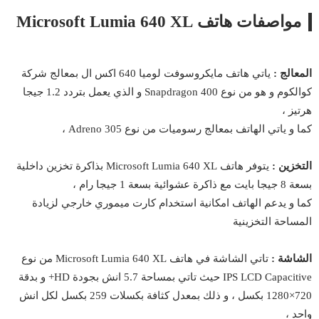
مواصفات هاتف Microsoft Lumia 640 XL
المعالج :
ياتي هاتف مايكروسوفت لوميا 640 اكس ال بمعالج شركة
كوالكوم و هو من نوع Snapdragon 400 و الذي يعمل بتردد 1.2 جيجا
هرتيز ،
كما و ياتي الهاتف بمعالج رسوميات من نوع Adreno 305 ،
التخزين :
يتوفر هاتف Microsoft Lumia 640 XL بذاكرة تخزين داخلية
بسعة 8 جيجا بايت مع ذاكرة عشوائية بسعة 1 جيجا رام ،
كما و يدعم الهاتف امكانية استخدام كارت ميموري خارجي لزيادة
المساحة التخزينية
الشاشة :
تاتي الشاشة في هاتف Microsoft Lumia 640 XL من نوع
IPS LCD Capacitive حيث تاتي بمساحة 5.7 انش بجودة HD+ و بدقة
720×1280 بكسل ، و ذلك بمعدل كثافة بكسلات 259 بكسل لكل انش
واحد ،