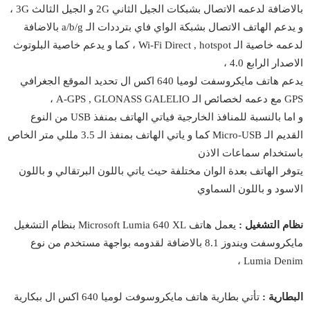
بالاضافة لدعمه الاتصال بشبكات الجيل الثاني 2G و الجيل الثالث 3G ،
و يدعم الهاتف الاتصال بشبكة الواي فاي بترددات الـ a/b/g بالاضافة
لدعمه خاصية الـ Wi-Fi Direct , hotspot ، كما و يدعم خاصية البلوتوث
الاصدار الرابع 4.0 ،
يدعم هاتف مايكروسفت لوميا 640 اكس ال تحديد الموقع الجغرافي
GPS مع دعمه لخصائص الـ A-GPS , GLONASS GALELIO ،
و اما بالنسبة للمنافذ الخارجية فياتي الهاتف بمنفذ USB من النوع
القديم الـ Micro-USB كما و ياتي الهاتف بمنفذ الـ 3.5 مللي متر الخاص
باستخدام سماعات الاذن
يتوفر الهاتف بعدة الوان مختلفة حيث ياتي باللون البرتقالي و باللون
الاسود و باللون السماوي
نظام التشغيل :
يعمل هاتف Microsoft Lumia 640 XL بنظام التشغيل
مايكروسفت ويندوز 8.1 بالاضافة لقدومه بواجهة مستخدم من نوع
Lumia Denim ،
البطارية :
تأتي بطارية هاتف مايكروسوفت لوميا 640 اكس ال ببكارية