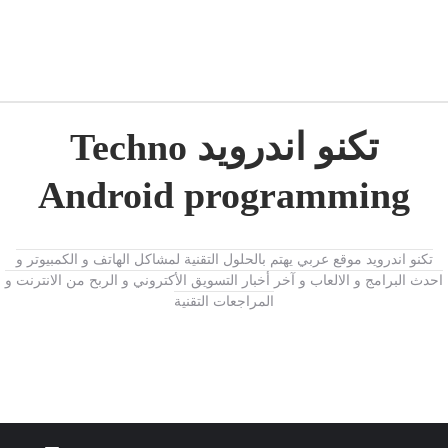
تكنو اندرويد Techno
Android programming
تكنو اندرويد موقع عربي يهتم بالحلول التقنية لمشاكل الهاتف و الكمبيوتر و
احدث البرامج و الالعاب و آخر أخبار التسويق الأكتروني و الربح من الانترنت و
المراجعات التقنية