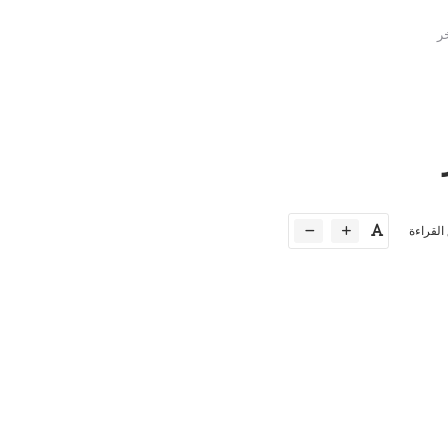
خر
القراءة