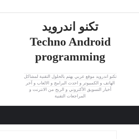
تكنو اندرويد
Techno Android
programming
تكنو اندرويد موقع عربي يهتم بالحلول التقنية لمشاكل
الهاتف و الكمبيوتر و احدث البرامج و الالعاب و آخر
أخبار التسويق الأكتروني و الربح من الانترنت و
المراجعات التقنية