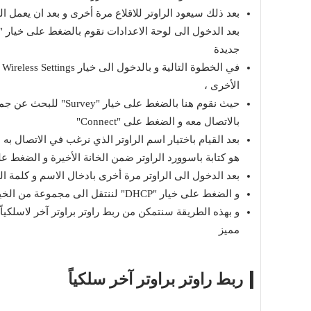
جديدة
الأخرى ،
حيث نقوم هنا بالضغط ع
بالاتصال معه و الضغط على "Connect"
بعد القيام باختيار اسم الراوتر الذي نرغب في الاتصال به 
هو كتابة
باسوورد
الراوتر ضمن الخانة الأخيرة و الضغط على خيار "Save" ليعود الراوتر لعملية اعادة
بعد الدخول الى الراوتر مرة أخرى بادخال الاسم و كلمة المرور admin ، نقوم بفتح اعدادات
و الضغط على خيار "DHCP" لننتقل الى مجموعة من الخيارات نقوم باختيار "Disable" و نقوم بالضغط على زر "Save" ،
و بهذه الطريقة سنتمكن من ربط راوتر براوتر آخر لاسلكياً 
مميز
ربط راوتر براوتر آخر سلكياً