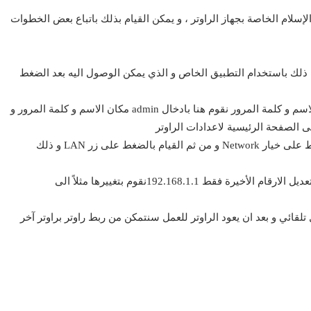
الإسلام الخاصة بجهاز الراوتر ، و يمكن القيام بذلك باتباع بعض الخطوات
ون ذلك باستخدام التطبيق الخاص و الذي يمكن الوصول اليه بعد الضغط
بعد الدخول الى التطبيق نحتاج لتسجيل الدخول بادخال الاسم و كلمة المرور نقوم هنا بادخال admin مكان الاسم و كلمة المرور و
و من داخل صفحة الاعدادات الخاصة بالراوتر نقوم بالضغط على خيار Network و من ثم القيام بالضغط على زر LAN و ذلك
و كما شرحنا في الخطوة السابقة نقوم بتغيير رمز الـ IP بتعديل الارقام الأخيرة فقط 192.168.1.1نقوم بتغييرها مثلاً الى
 تلقائي و بعد ان يعود الراوتر للعمل سنتمكن من ربط راوتر براوتر آخر