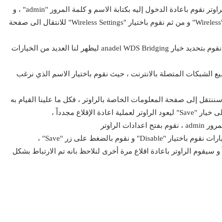
بعد ذلك سيعود الراوتر للاقلاع مرة أخرى و بعد ان يعمل الراوتر نقوم باعادة الدخول إليه بكتابة الاسم و كلمة المرور "admin" ، و
بعد الدخول الى لوحة الاعدادات نقوم بالضغط على خيار "Wireless" و من ثم نقوم باختيار "Wireless Settings" للانتقال الى صفحة
في الخطوة التالية و بالدخول الى خيار Wireless Settings نقوم بتحديد خيار anadel WDS Bridging ليظهر لنا العديد من الخيارات
لى خيار "Survey" للبحث عن جميع الشبكات المتصلة بالانترنت ، حيث نقوم باختيار الاسم الذي نرغب
سننتقل إلى صفحة المعلومات الخاصة بالراوتر ، فكل ما علينا القيام به
 الإقلاع مجدداً ،
 الراوتر
و سيقوم الراوتر باعادة اقلاع مرة أخرى لنلاحظ بانه تم الارتباط بشكل