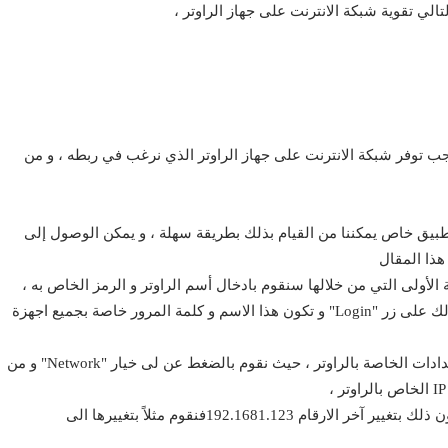
تالي تقوية شبكة الانترنت على جهاز الراوتر ،
 يجب توفر شبكة
الانترنت
على جهاز الراوتر الذي نرغب في ربطه ، و من
 تطبيق خاص يمكننا من القيام بذلك بطريقة سهلة ، و يمكن الوصول إلى
ذا المقال
لأولى التي من خلالها سنقوم بادخال أسم الراوتر و الرمز الخاص به ،
حيث نقوم بكتابة "admin" في كلا الخانتين و الضغط بعد ذلك على زر "Login" و تكون هذا الاسم و كلمة المرور خاصة بجميع اجهزة
الخطوة التالية بعد تسجيل الدخول سيظهر لنا صفحة الاعدادات الخاصة بالراوتر ، حيث نقوم بالضغط عن لى خيار "Network" و من
في الخطوة التالية نقوم بتغيير الـ IP الخاص بالراوتر و يكون ذلك بتغيير آخر الارقام 192.1681.123فنقوم مثلاً بتغييرها الى