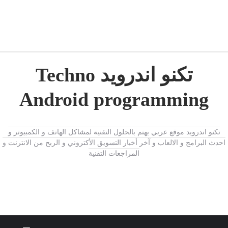
تكنو اندرويد Techno
Android programming
تكنو اندرويد موقع عربي يهتم بالحلول التقنية لمشاكل الهاتف و الكمبيوتر و
احدث البرامج و الالعاب و آخر أخبار التسويق الأكتروني و الربح من الانترنت و
المراجعات التقنية