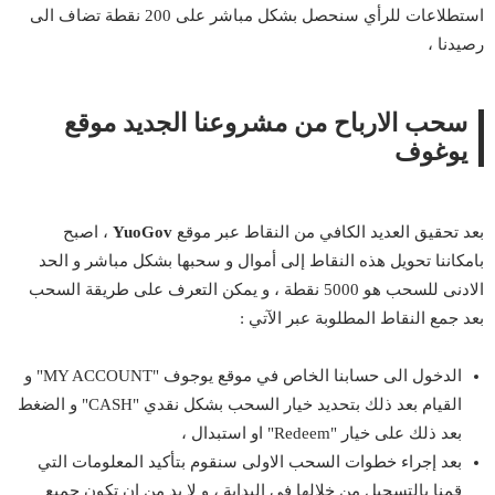
استطلاعات للرأي سنحصل بشكل مباشر على 200 نقطة تضاف الى
رصيدنا ،
سحب الارباح من مشروعنا الجديد موقع
يوغوف
بعد تحقيق العديد الكافي من النقاط عبر موقع
YuoGov
، اصبح
بامكاننا تحويل هذه النقاط إلى أموال و سحبها بشكل مباشر و الحد
الادنى للسحب هو 5000 نقطة ، و يمكن التعرف على طريقة السحب
بعد جمع النقاط المطلوبة عبر الآتي :
الدخول الى حسابنا الخاص في موقع يوجوف "MY ACCOUNT" و
القيام بعد ذلك بتحديد خيار السحب بشكل نقدي "CASH" و الضغط
بعد ذلك على خيار "Redeem" او استبدال ،
بعد إجراء خطوات السحب الاولى سنقوم بتأكيد المعلومات التي
قمنا بالتسجيل من خلالها في البداية ، و لا بد من ان تكون جميع