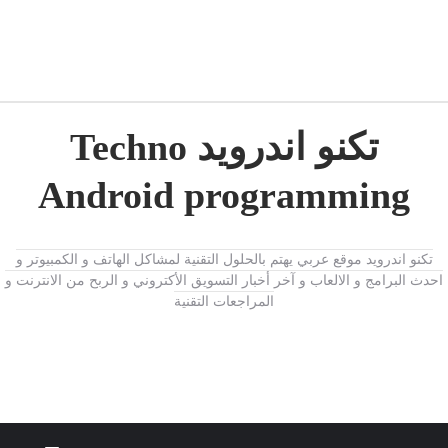
تكنو اندرويد Techno
Android programming
تكنو اندرويد موقع عربي يهتم بالحلول التقنية لمشاكل الهاتف و الكمبيوتر و
احدث البرامج و الالعاب و آخر أخبار التسويق الأكتروني و الربح من الانترنت و
المراجعات التقنية