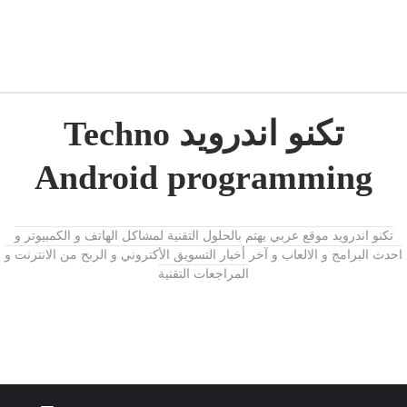
تكنو اندرويد Techno
Android programming
تكنو اندرويد موقع عربي يهتم بالحلول التقنية لمشاكل الهاتف و الكمبيوتر و
احدث البرامج و الالعاب و آخر أخبار التسويق الأكتروني و الربح من الانترنت و
المراجعات التقنية