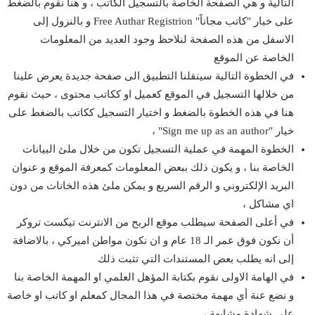
التالية و هي الصفحة الخاصة بالتسجيل الكاتب ، و هنا نقوم بالضغط
على خيار "كاتب مجاناً" Free Authar Registrion و بالنزول إلى
الاسفل من هذه الصفحة لنلاحظ وجود العديد من المعلومات
الخاصة عن الموقع
في الخطوة التالية سينقلنا التطبيق الى صفحة جديدة يعرض علينا
من خلالها التسجيل في الموقع كعميل او ككاتب محتوى ، حيث نقوم
هنا في هذه الخطوة بالضغط و اختيار التسجيل ككاتب بالضغط على
خيار "Sign me up as an author" ،
الخطوة المهمة في عملية التسجيل تكون من خلال ملئ البيانات
الخاصة بنا ، و يكون ذلك ببعض المعلومات كمعرفة الموقع و عنوان
البريد الإلكتروني و الرقم السريع و يمكن ملئ هذه الخانات من دون
اي مشاكل ،
في أعلى الصفحة سيطلب موقع الربح من الانترنت تيكست تروكر
أن نكون فوق عمر الـ 18 عام و ان نكون مواطن اميركي ، بالاضافة
إلى انه يطلب بعض المستندات التي تثبت ذلك
في الهامة الاولى نقوم بكتابة المؤهل العلمي او المهمة الخاصة بنا
و نضع عنة أي مهمة مختصة في هذا المجال كمعلم او كاتب او خاصة
على شهادة مشابهة ،