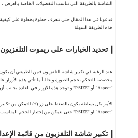
الشاشة بالطريقة التي تناسب التفضيلات الخاصة بالعرض ،
فدعونا في هذا المقال حتى نتعرف خطوة بخطوة على كيفية تك
هذه الطريقة السهلة
تحديد الخيارات على ريموت
التلفزيون
عند الرغبة في تكبير شاشة التلفزيون فمن الطبيعي أن يكون ر
مخصصة للتحكم بحجم الصورة و غالباً ما تأتي هذه الأزرار على
"Aspect" أو "P.SIZE" و توجد هذه الأزرار في العادة بجانب أزرار التحكم في الصوت ،
الأمر بكل بساطة يكون بالضغط على زر (+) للتمكن من تكبير
"Aspect" او "P.SIZE" حتى نتمكن من إختيار الحجم المناسب للشاشة كإختيار 4:3 او 16:9 أو الضغط على كلمة Zoom and Position
تكبير شاشة التلفزيون من قائمة الإعدا