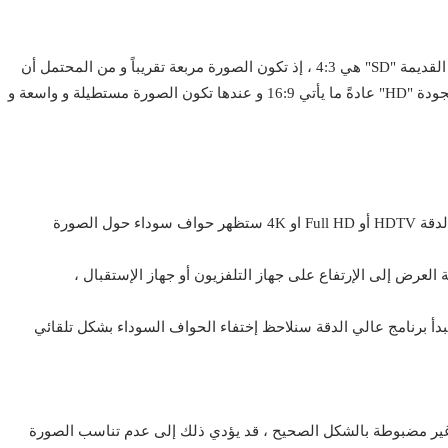
و تكون النسبة الشائعة لأجهزة التلفاز ذات التعريف القياسي القديمة "SD" هي 4:3 ، إذ تكون الصورة مربعة تقريباً و من المحتمل أن
تحتوي على شرائط سوداء أيضاً ، و النمط الذي يأتي عالي الجودة "HD" عادةً ما يأتي 16:9 و عندها تكون الصورة مستطيلة و واسعة و
 العرض إلى الإرتفاع على جهاز التلفزيون أو جهاز الإستقبال ،
 و يبدأ برنامج عالي الدقة سنلاحظ إختفاء الحواف السوداء بشكل تلقائي
غير مضبوطة بالشكل الصحيح ، قد يؤدي ذلك إلى عدم تناسب الصورة