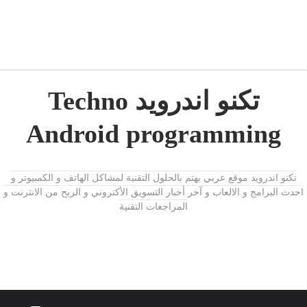
تكنو اندرويد Techno
Android programming
تكنو اندرويد موقع عربي يهتم بالحلول التقنية لمشاكل الهاتف و الكمبيوتر و
احدث البرامج و الالعاب و آخر أخبار التسويق الأكتروني و الربح من الانترنت و
المراجعات التقنية