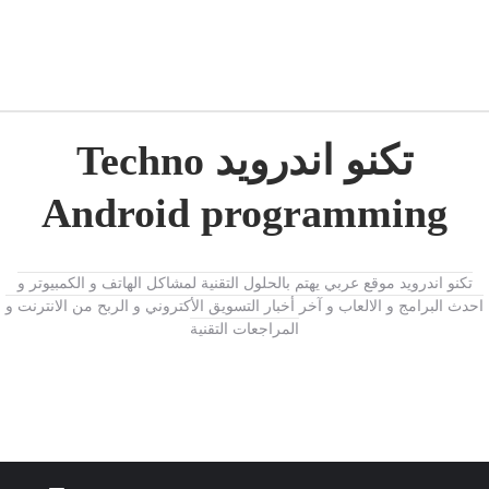
تكنو اندرويد Techno
Android programming
تكنو اندرويد موقع عربي يهتم بالحلول التقنية لمشاكل الهاتف و الكمبيوتر و
احدث البرامج و الالعاب و آخر أخبار التسويق الأكتروني و الربح من الانترنت و
المراجعات التقنية